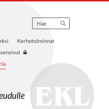
Haku
Hae
eksi
Kerhotoiminnat
äsensivut
ria
eudulle