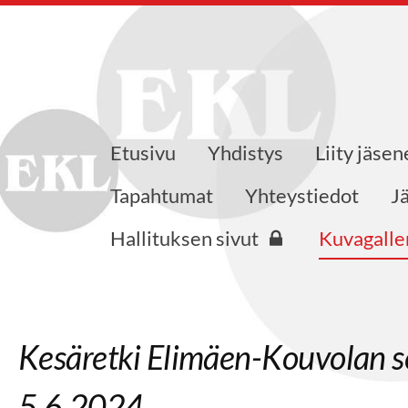
Etusivu
Yhdistys
Liity jäsen
nsaajat ry
Tapahtumat
Yhteystiedot
J
Hallituksen sivut
Kuvagalle
Kesäretki Elimäen-Kouvolan s
5.6.2024