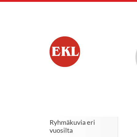
Siirry
sivun
sisältöön
Hyvinkään Eläkkee
Ryhmäkuvia eri
vuosilta